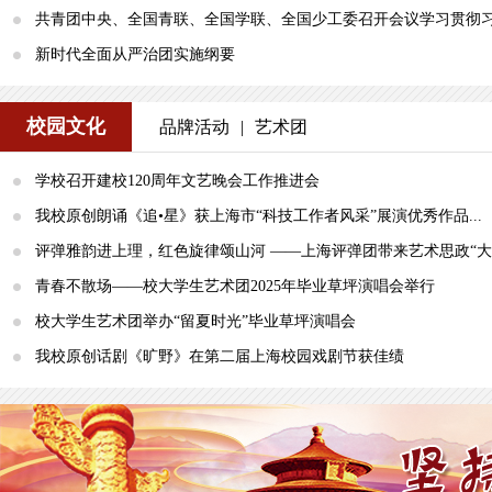
共青团中央、全国青联、全国学联、全国少工委召开会议学习贯彻习.
新时代全面从严治团实施纲要
校园文化
品牌活动
|
艺术团
学校召开建校120周年文艺晚会工作推进会
我校原创朗诵《追•星》获上海市“科技工作者风采”展演优秀作品...
评弹雅韵进上理，红色旋律颂山河 ——上海评弹团带来艺术思政“大..
青春不散场——校大学生艺术团2025年毕业草坪演唱会举行
校大学生艺术团举办“留夏时光”毕业草坪演唱会
我校原创话剧《旷野》在第二届上海校园戏剧节获佳绩